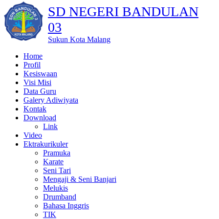
SD NEGERI BANDULAN
03
Sukun Kota Malang
Home
Profil
Kesiswaan
Visi Misi
Data Guru
Galery Adiwiyata
Kontak
Download
Link
Video
Ektrakurikuler
Pramuka
Karate
Seni Tari
Mengaji & Seni Banjari
Melukis
Drumband
Bahasa Inggris
TIK