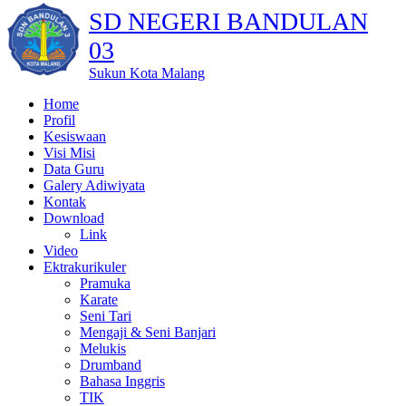
SD NEGERI BANDULAN
03
Sukun Kota Malang
Home
Profil
Kesiswaan
Visi Misi
Data Guru
Galery Adiwiyata
Kontak
Download
Link
Video
Ektrakurikuler
Pramuka
Karate
Seni Tari
Mengaji & Seni Banjari
Melukis
Drumband
Bahasa Inggris
TIK