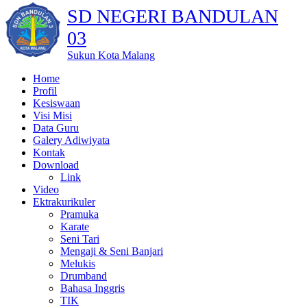
SD NEGERI BANDULAN
03
Sukun Kota Malang
Home
Profil
Kesiswaan
Visi Misi
Data Guru
Galery Adiwiyata
Kontak
Download
Link
Video
Ektrakurikuler
Pramuka
Karate
Seni Tari
Mengaji & Seni Banjari
Melukis
Drumband
Bahasa Inggris
TIK